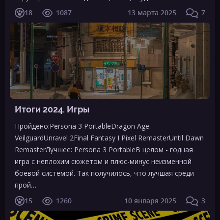
18
1087
13 марта 2025
7
Итоги 2024. Игры
Пройдено:Persona 3 PortableDragon Age:
VeilguardUnravel 2Final Fantasy I Pixel RemasterUntil Dawn
RemasterЛучшее: Persona 3 PortableВ целом - годная
игра с неплохим сюжетом и плюс-минус неизменной
боевой системой. Так получилось, что лучшая среди
прой…
15
1260
10 января 2025
3