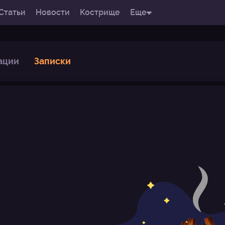
Статьи
Новости
Кострище
Еще
ации
Записки