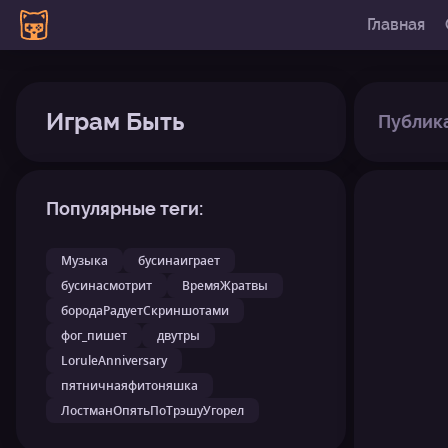
Главная
Играм Быть
Публик
Популярные теги:
Музыка
бусинаиграет
бусинасмотрит
ВремяЖратвы
бородаРадуетСкриншотами
фог_пишет
двутры
LoruleAnniversary
пятничнаяфитоняшка
ЛостманОпятьПоТрэшуУгорел