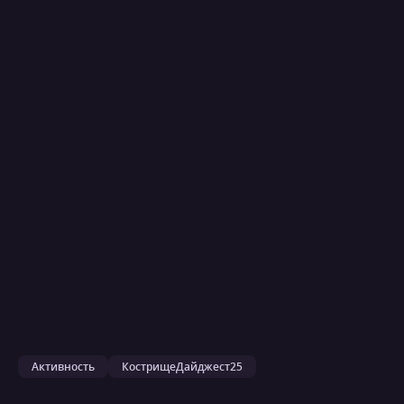
Активность
КострищеДайджест25