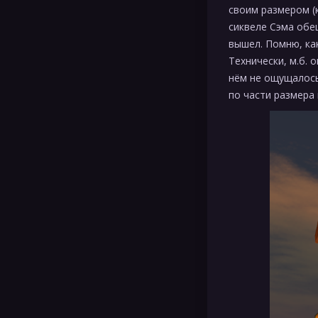
своим размером (к
сиквеле Сэма обещ
вышел. Помню, как
Технически, м.б. 
нём не ощущалось
по части размера 