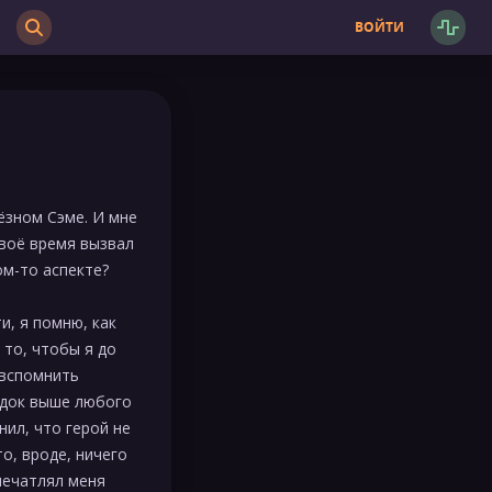
ВОЙТИ
ёзном Сэме. И мне
своё время вызвал
ом-то аспекте?
и, я помню, как
 то, чтобы я до
 вспомнить
ядок выше любого
нил, что герой не
о, вроде, ничего
впечатлял меня