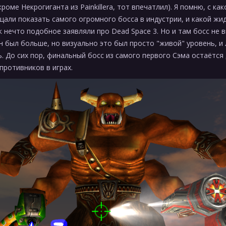
роме Некрогиганта из Painkillerа, тот впечатлил). Я помню, с ка
али показать самого огромного босса в индустрии, и какой жид
 нечто подобное заявляли про Dead Space 3. Но и там босс не в
он был больше, но визуально это был просто "живой" уровень, и
. До сих пор, финальный босс из самого первого Сэма остаётся
противников в играх.