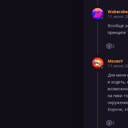
Waberabe
11 июня 2
Вообще за
принципе 
2
MosesV
11 июня 2
Для меня 
и ходить,
возможнос
на пики т
окружения
Короче, э
2