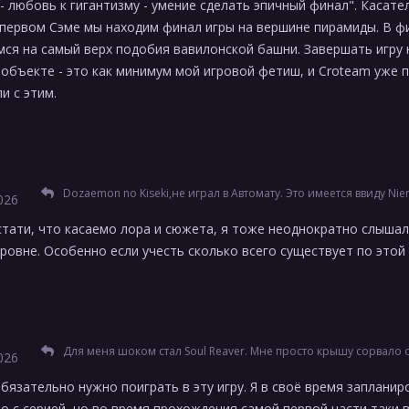
 - любовь к гигантизму - умение сделать эпичный финал". Касат
 первом Сэме мы находим финал игры на вершине пирамиды. В ф
ся на самый верх подобия вавилонской башни. Завершать игру 
объекте - это как минимум мой игровой фетиш, и Croteam уже п
и с этим.
Dozaemon no Kiseki,не играл в Автомату. Это имеется ввиду Nier? Я наслышан о том, что в игре ебейший сюжет и/или лор, но, честн
026
 кстати, что касаемо лора и сюжета, я тоже неоднократно слышал
ровне. Особенно если учесть сколько всего существует по этой
Для меня шоком стал Soul Reaver. Мне просто крышу сорвало от возможности изучать мир и ходить, куда хочется и расширять доступны
026
Обязательно нужно поиграть в эту игру. Я в своё время заплани
о с серией, но во время прохождения самой первой части таки в