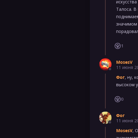
искусства
Талоса. В
поднимаем
значимом 
порадовал
1
MosesV
11 июня 2
Фог
, ну,
высоком у
0
Фог
11 июня 2
MosesV
, 
знакомств