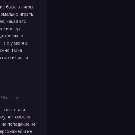
кие бывают игры.
ормально играть.
ал, какая это
же иногда
да хочешь и
. Но у меня в
ожно. Пока
того из рпг я
о говоря, верится как …
а только для
ому нет смысла
ы на попадание не
персонажей и не