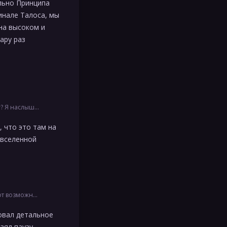
ельно Принципа
инале Талоса, мы
на высоком и
ару раз
о говоря, верится как …
, что это там на
 вселенной
е зоны новыми способн…
ровал детальное
зял паузу.