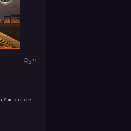
31
. Я до этого не
е