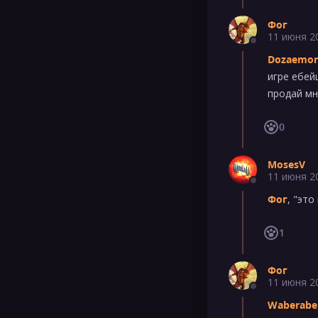
Фог
11 июня 2
Dozaemon 
игре ебей
продай мне
0
MosesV
11 июня 2
Фог
, "это
1
Фог
11 июня 2
Waberabe