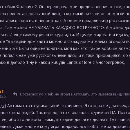
это был Фоллаут 2. Он перевернул мои представления о том, ка
ала принес англоязычный диск, в который ни я, ни он не могли н
пытались тыкать, в непонятках. А он мне параллельно рассказыв
гра. Там можно НЕ УБИВАТЬ КАЖДОГО ВСТРЕЧНОГО. А можно да
ься. И еще самому решать куда идти. И целый мир есть и иди ку
ое "в каждый дом зайти можно и с каждым жителем поговорить"
нечно же были одни непонятки, мол как это такое вообще возм
е попал к нам уже русскоязычный диск, и я таки приобщился. До э
ко в дьябло 1 ну и какой-нибудь Lands of lore с многоигровок.
 f
Dozaemon no Kiseki,не играл в Автомату. Это имеется ввиду Nier? Я наслышан о том, что в игре ебейший сюжет и/или лор, но, честн
026
уду) Автомата это уникальный экспириенс. Это игра не для всех, 
ного типа людей. Так вышло, что я оказался одним из ЦА. Поэт
 ее, ибо это не йоба-геймс, которые для всех делают. Тут шанс
велики. Даже многие кому игра понравилась любят ее за дизайн 