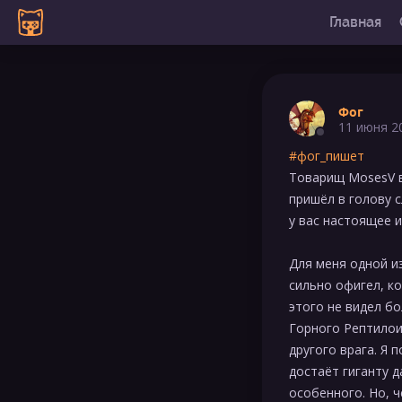
Главная
Фог
11 июня 2
#фог_пишет
Товарищ MosesV в
пришёл в голову с
у вас настоящее и
Для меня одной из
сильно офигел, ко
этого не видел б
Горного Рептилои
другого врага. Я 
достаёт гиганту д
особенного. Но, ч