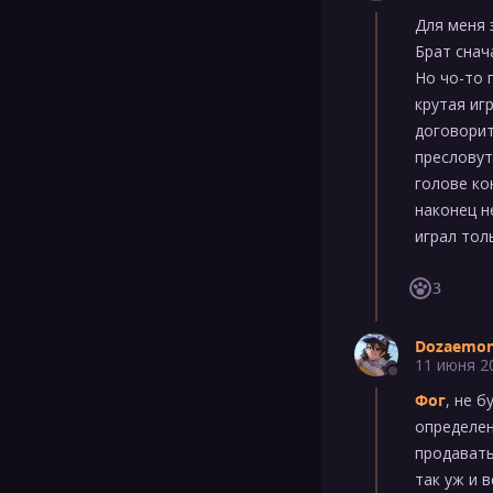
Для меня 
Брат снач
Но чо-то 
крутая и
договорит
пресловут
голове ко
наконец н
играл толь
3
Dozaemon
11 июня 2
Фог
, не б
определен
продавать
так уж и 