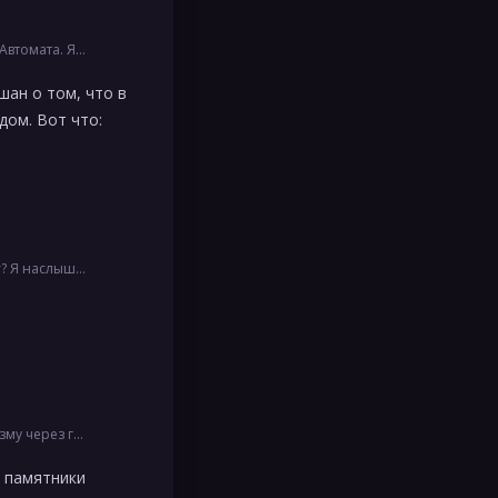
а вообще все решения п…
шан о том, что в
дом. Вот что:
о говоря, верится как …
 громадных элементов
е памятники