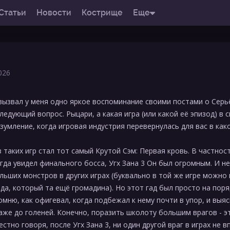
Статьи
Новости
Кострище
Еще
026
ызвал у меня одно яркое воспоминание своими постами о Серь
ледующий вопрос. Рыцари, а какая игра (или какой её эпизод) в 
зумление, когда игровая индустрия перевернулась для вас в как
 таких игр стал тот самый Крутой Сэм: Первая кровь. В частност
гда увидел финального босса, Угх Зана 3 Он был огромным. И не
ольших монстров в других играх (буквально в той же игре можно
да, который та ещё громадина). Но этот гад был просто на пор
помню, как офигевал, когда подбежал к нему почти в упор, и выяс
аже до голеней. Конечно, поразить школоту большим врагов - эт
естно говоря, после Угх Зана 3, ни один другой враг в играх не 