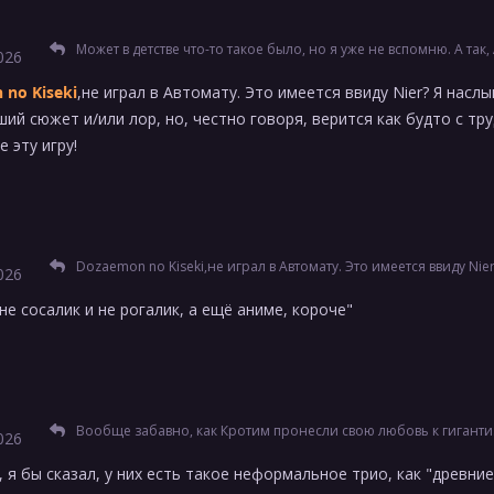
Может в детстве что-то такое было, но я уже не вспомню. А так, Автомата. Я до этого не испытывал ничего подобного в играх. Когд
026
no Kiseki
,не играл в Автомату. Это имеется ввиду Nier? Я наслы
ший сюжет и/или лор, но, честно говоря, верится как будто с тру
 эту игру!
Dozaemon no Kiseki,не играл в Автомату. Это имеется ввиду Nier? Я наслышан о том, что в игре ебейший сюжет и/или лор, но, честн
026
 не сосалик и не рогалик, а ещё аниме, короче"
Вообще забавно, как Кротим пронесли свою любовь к гигантизму через года. Во втором принципе Талоса тоже хватает
026
, я бы сказал, у них есть такое неформальное трио, как "древни