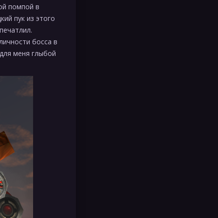
кой помпой в
кий пук из этого
печатлил.
 личности босса в
 для меня глыбой