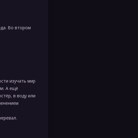
ода. Во втором
ости изучать мир
и. А ещё
стёр, в воду или
менением
херевал.