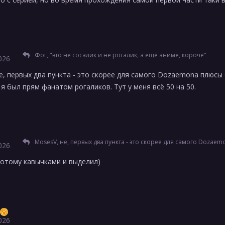
Фог, "это не сосалик и не рогалик, а ещё аниме, короче"
026
не, первых два пункта - это скорее для самого Dozaemonа плюсы 
 я был прям фанатом рогаликов. Тут у меня всё 50 на 50.
MosesV, не, первых два пункта - это скорее для самого Dozaemonа плюсы будут) Хотя, ни то, чтобы я был прям фанатом рогаликов. Ту
026
 потому кавычками и выделил)
026