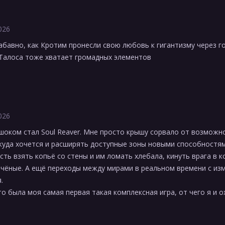
026
бавно, как Кротим пронесли свою любовь к гигантизму через г
Талоса тоже хватает громадных элементов
026
шоком стал Soul Reaver. Мне просто крышу сорвало от возможн
 куда хочется и расширять доступные зоны новыми способностям
ть взять копьё со стены и им ломать хлебала, кинуть врага в ко
очёные. А ещё переходы между мирами в реальном времени с из
.
то была моя самая первая такая комплексная игра, от чего я и о