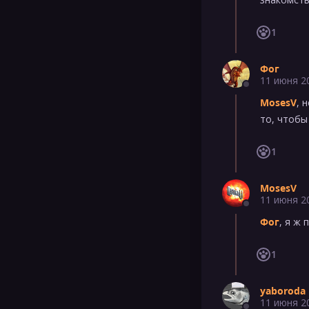
1
Фог
11 июня 2
MosesV
, 
то, чтобы
1
MosesV
11 июня 2
Фог
, я ж
1
yaboroda
11 июня 2