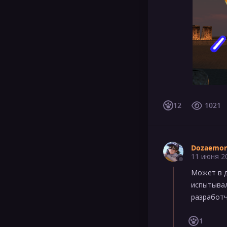
12
1021
Dozaemon
11 июня 2
Может в д
испытывал
разработч
1