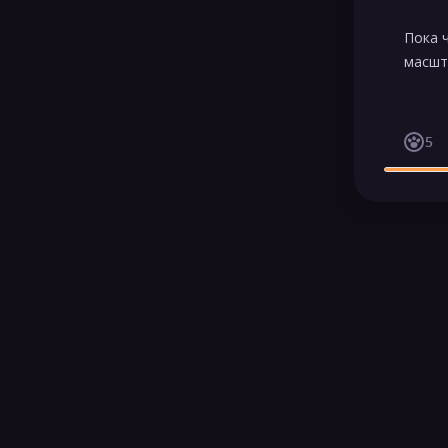
Пока 
масшт
5