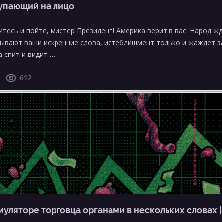
упающий на лицо
итесь и пойте, мистер Президент! Америка верит в вас. Народ 
ывают ваши искренние слова, истеблишмент только и жаждет за
а спит и видит …
612
муляторе торговца органами в нескольких словах |