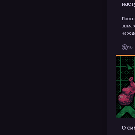
наст
Просн
вымар
народ
10
О си