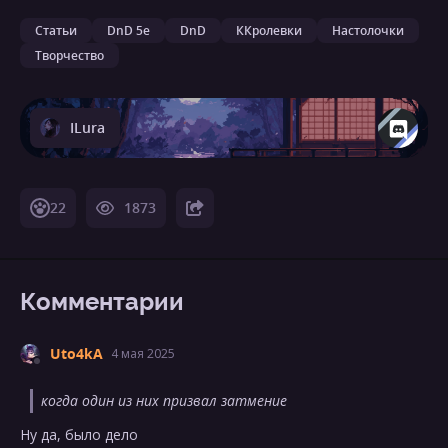
Статьи
DnD 5e
DnD
ККролевки
Настолочки
Творчество
ILura
22
1873
Комментарии
Uto4kA
4 мая 2025
когда один из них призвал затмение
Ну да, было дело