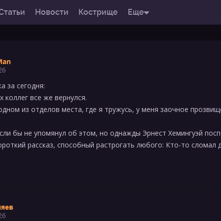
Статьи
Новости
Кострище
Еще
Man
26
а за сегодня:
 коллег все же вернулся.
одном из отделов места, где я тружусь, у меня заочное прозвище
если бы не упомянул об этом, но однажды Эрнест Хемингуэй пос
роткий рассказ, способный растрогать любого: Кто-то сломал дв
няев
26