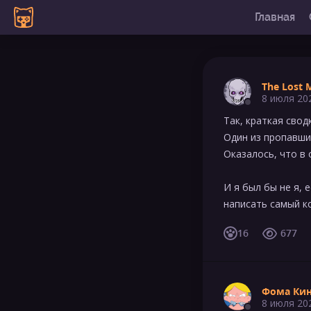
Главная
The Lost 
8 июля 20
Так, краткая сводк
Один из пропавших
Оказалось, что в 
И я был бы не я, 
написать самый ко
16
677
Фома Ки
8 июля 20