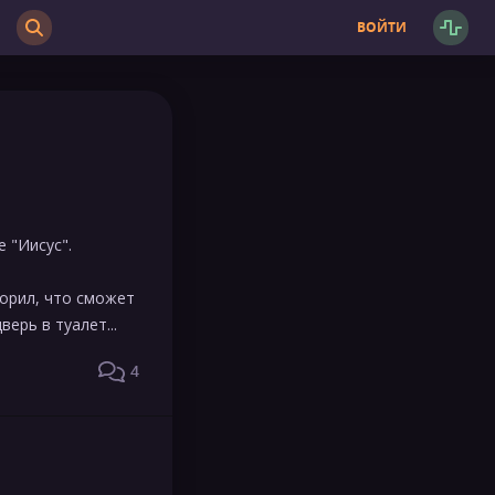
ВОЙТИ
 "Иисус".
порил, что сможет
ерь в туалет...
4