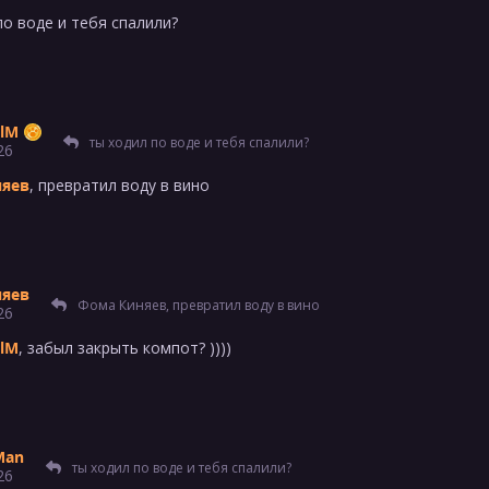
по воде и тебя спалили?
lM
ты ходил по воде и тебя спалили?
26
няев
, превратил воду в вино
няев
Фома Киняев, превратил воду в вино
26
lM
, забыл закрыть компот? ))))
Man
ты ходил по воде и тебя спалили?
26