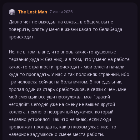
The Lost Man
7 июля 2026
Давно чет не выходил на связь... в общем, вы не
поверите, опять у меня в жизни какая-то белиберда
происходит.
Не, не в том плане, что вновь какие-то душевные
терзания(куда ж без них), а в том, что у меня на работе
какие-то странности происходят - мои оллеги начали
куда-то пропадать. У нас и так положняк странный, ибо
три человека сейчас на больничном. В понедельник,
пропал один из старых работников, в связи с чем, мне
мой сменщик все уши прожужжал, мол "эдакий
негодяй!". Сегодня уже на смену не вышел другой
коллега, немного невзрачный мужичек, который
недавно устроился. Так что не знаю, если люди
продолжат пропадать, как в плохом ужастике, то
наверное задумаюсь о смене места работы.