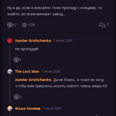
Ну и да, если я внезапно тоже пропаду с концами, то
знайте, во всем виноват завод...
17
578
7
Xander Grishchenko
7 июля 2026
Не пропадай!
3
The Lost Man
7 июля 2026
Xander Grishchenko
, Да не боись, я тоже не хочу,
чтобы вам пришлось искать нового члена жюри XD
3
Фома Киняев
7 июля 2026