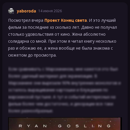
yaboroda
14 июня 2026
Посмотрел вчера
Проект Конец света
. И это лучший
фильм за последние хз сколько лет. Давно не получал
столько удовольствия от кино. Жена абсолютно
солидарна со мной. При этом я читал книгу несколько
раз и обожаю ее, а жена вообще не была знакома с
сюжетом до просмотра.
Если сравнивать с Марсианином, мне кажется это был
более удачный материал для экранизации. В
Марсианине они вырезали 90% внутренних монологов и
осталось выращивание картошки и блуждания по
марсианской пустыне. А тут и событий интересных на
фильм более чем достаточно, и декорации все-таки
более разнообразные.