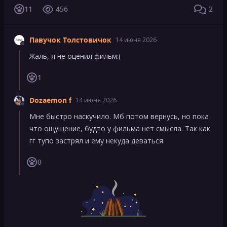
11
456
2
Павучок Толстовичок
14 июня 2026
Жаль, я не оценил фильм:(
1
Dozaemon f
14 июня 2026
Мне быстро наскучило. Мб потом вернусь, но пока
что ощущение, будто у фильма нет смысла. Так как
гг тупо застрял и ему некуда деваться.
0