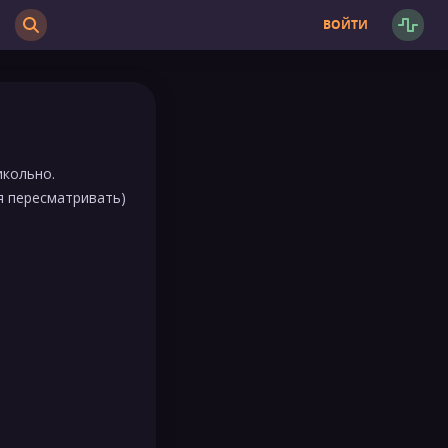
ВОЙТИ
икольно.
я пересматривать)