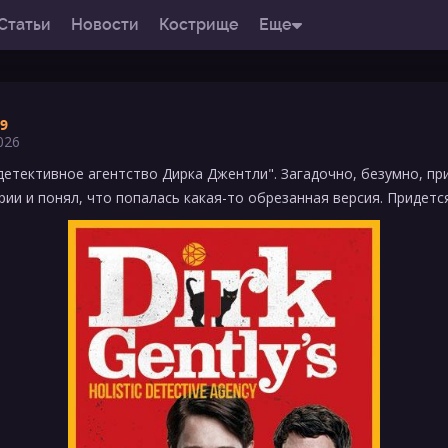
Статьи
Новости
Кострище
Еще
9
026
детективное агентство Дирка Джентли". Загадочно, безумно, пр
рии и понял, что попалась какая-то обрезанная версия. Придетс