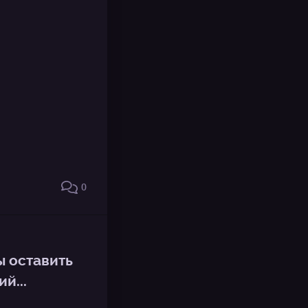
0
ы оставить
й...