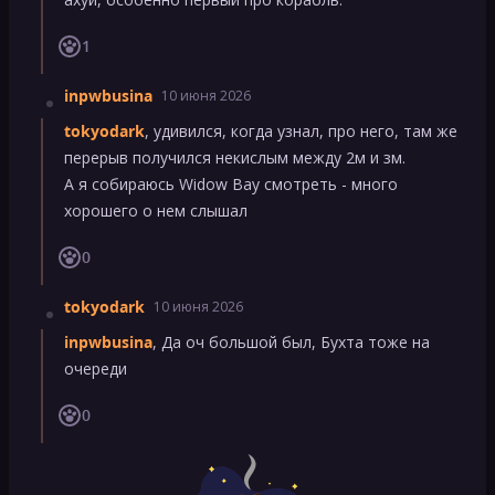
1
inpwbusina
10 июня 2026
tokyodark
, удивился, когда узнал, про него, там же
перерыв получился некислым между 2м и зм.
А я собираюсь Widow Bay смотреть - много
хорошего о нем слышал
0
tokyodark
10 июня 2026
inpwbusina
, Да оч большой был, Бухта тоже на
очереди
0