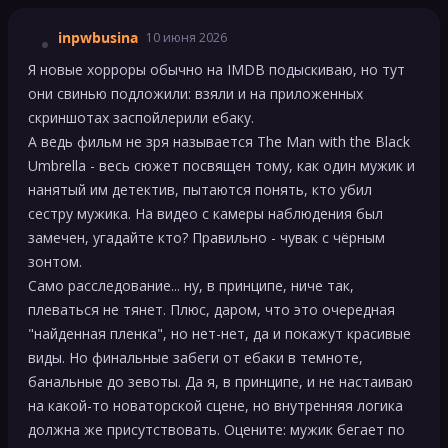
inpwbusina
10 июня 2026
Я новые хорроры обычно на IMDB подыскиваю, но тут
они свинью подложили: взяли и на приложенных
скриншотах заспойлерили ебаку.
А ведь фильм не зря называется The Man with the Black
Umbrella - весь сюжет посвящен тому, как один мужик и
нанятый им детектив, пытаются понять, кто убил
сестру мужика. На видео с камеры наблюдения был
замечен, угадайте кто? Правильно - чувак с чёрным
зонтом.
Само расследование... ну, в принципе, ниче так,
плеваться не тянет. Плюс, даром, что это очередная
"найденная пленка", но нет-нет, да и покажут красивые
виды. Но финальные забеги от ебаки в темноте,
банальные до зевоты. Да я, в принципе, и не настаиваю
на какой-то новаторской сцене, но внутренняя логика
должна же присутствовать. Оцените: мужик бегает по