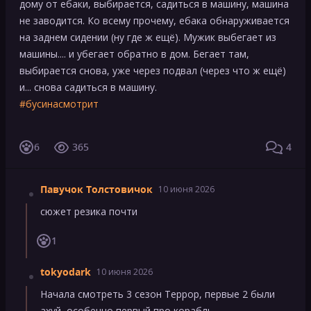
дому от ебаки, выбирается, садиться в машину, машина
не заводится. Ко всему прочему, ебака обнаруживается
на заднем сидении (ну где ж ещё). Мужик выбегает из
машины.... и убегает обратно в дом. Бегает там,
выбирается снова, уже через подвал (через что ж ещё)
и... снова садиться в машину.
#бусинасмотрит
ПОКАЗАТЬ
6
365
4
Павучок Толстовичок
10 июня 2026
сюжет резика почти
1
tokyodark
10 июня 2026
Начала смотреть 3 сезон Террор, первые 2 были
ахуй, особенно первый про корабль.