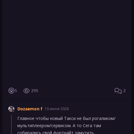
5
295
2
Dozaemon f
10 июня 2026
Главное чтобы новый Такси не был рогаликом/
мультиплеером/сервисом. А то Сега там
собирались свой фортнайт замутить.