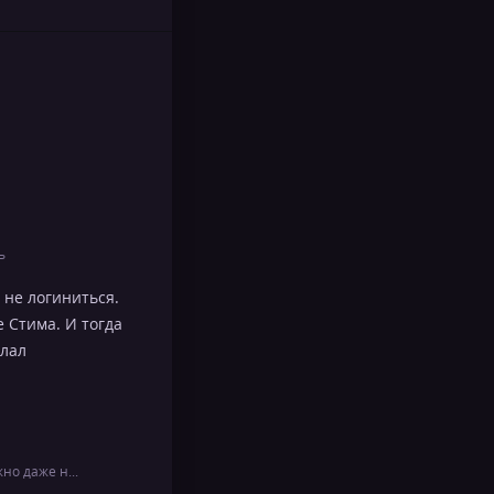
ь
 не логиниться.
 Стима. И тогда
елал
Dozaemon no Kiseki, если открыть страницу игры в браузере, можно даже не логиниться. Тыкаешь на кнопку "скачать" и соглашаешься, что у тебя есть прил…