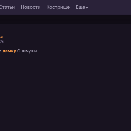
Статьи
Новости
Кострище
Еще
na
26
ли
демку
Онимуши