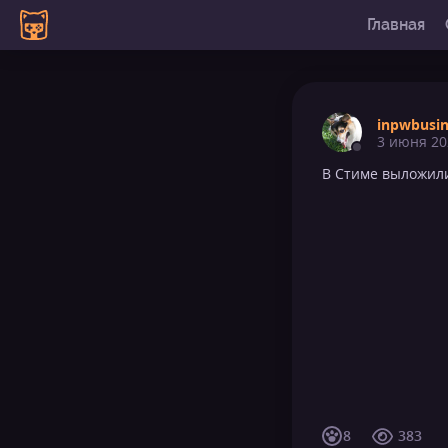
Главная
inpwbusi
3 июня 20
В Стиме выложи
8
383