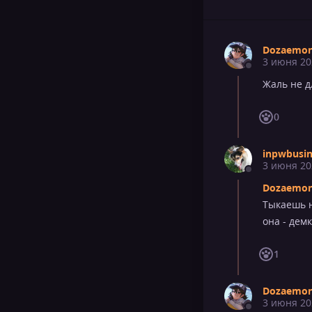
Dozaemon
3 июня 20
Жаль не д
0
inpwbusi
3 июня 20
Dozaemon 
Тыкаешь н
она - демк
1
Dozaemon
3 июня 20