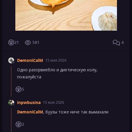
21
581
4
DemoniCalM
15 мая 2026
Одно разорвиебло и диетическую колу,
пожалуйста
5
inpwbusina
15 мая 2026
DemoniCalM
, буузы тоже ниче так вымахали
2