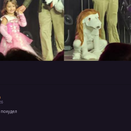
h
26
 похудел