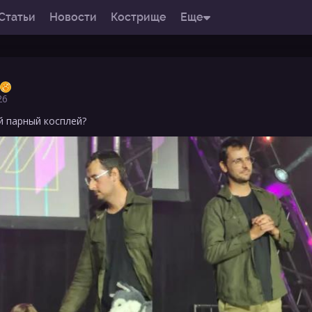
Статьи
Новости
Кострище
Еще
26
й парный косплей?