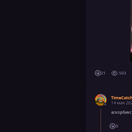
21
503
TimeCatc
14 мая 20
аскорбикс
0