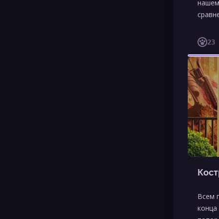
нашем
сравн
23
Кост
Всем 
конца