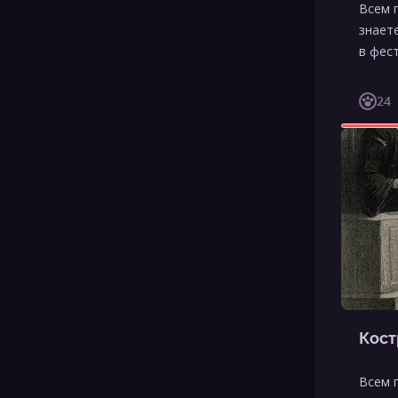
Всем 
знает
в фес
24
Кост
Всем 