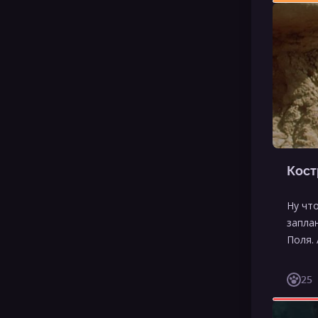
Кост
Ну что
запла
Поля.
25