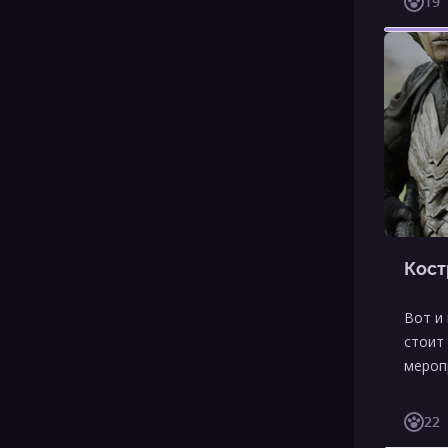
19
Кост
Вот и
стоит
мероп
22