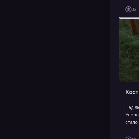
32
Кост
Над л
Уволь
стало