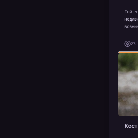
Гой ес
недав
возни
23
Кост