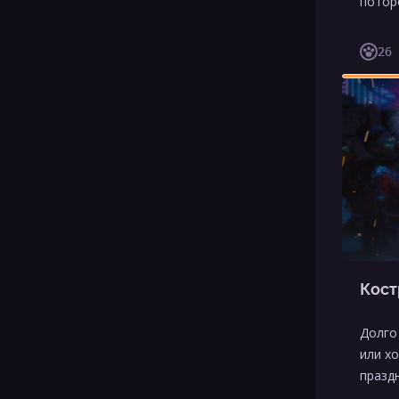
потор
26
Кост
Долго
или х
празд