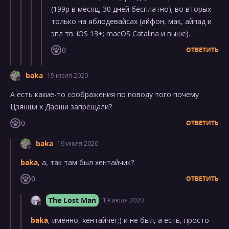
(199р в месяц, 30 дней бесплатно); во вторых
только на яблодевайсах (айфон, мак, айпад и
эпл тв. iOS 13+; macOS Catalina и выше).
0
ОТВЕТИТЬ
baka
19 июля 2020
А есть какие-то соображения по поводу того почему
Цзянши х Даоши запрещали?
0
ОТВЕТИТЬ
baka
19 июля 2020
baka
, а, так там был хентайчик?
0
ОТВЕТИТЬ
The Lost Man
19 июля 2020
baka
, именно, хентайчег;) и не был, а есть, просто