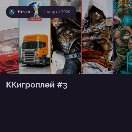
Hesko
1 марта 2020
ККигроплей #3