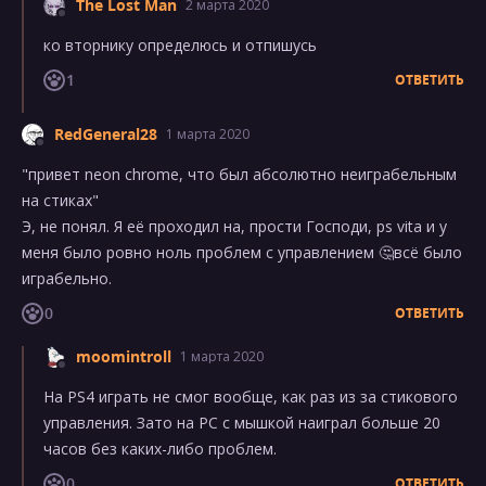
The Lost Man
2 марта 2020
ко вторнику определюсь и отпишусь
1
ОТВЕТИТЬ
RedGeneral28
1 марта 2020
"привет neon chrome, что был абсолютно неиграбельным
на стиках"
Э, не понял. Я её проходил на, прости Господи, ps vita и у
меня было ровно ноль проблем с управлением 🤔всё было
играбельно.
0
ОТВЕТИТЬ
moomintroll
1 марта 2020
На PS4 играть не смог вообще, как раз из за стикового
управления. Зато на PC с мышкой наиграл больше 20
часов без каких-либо проблем.
0
ОТВЕТИТЬ