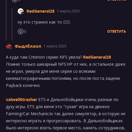
RedGeneral28
1 марта 2020
ну это странно как то 🤷🏻‍♂️
0
ОТВЕТИТЬ
Фыдлблжоп
1 марта 2020
А куда там Criterion серию NFS увела?
RedGeneral28
Помню только шикарный NFS:HP от них, а остальное даже
не играл, умерла для меня серия со всякими
кинематографичными погонями, но после поста заценю
Payback конечно.
valwell0trasher
ETS и Дальнобойщики очень разные по
духу игры. ETS для меня это "сухая" игра на движке
Farming/Car Mechanic/и так далее симулятор, в которую не
интересно играть и прогрессировать. В Дальнобойщиках
было интересно взять первое место, нанять сотрудников,