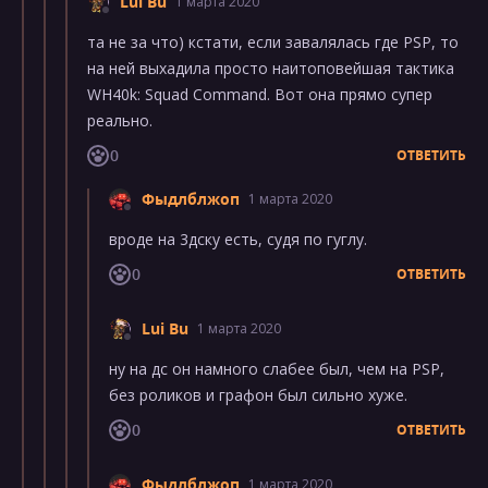
Lui Bu
1 марта 2020
та не за что) кстати, если завалялась где PSP, то
на ней выхадила просто наитоповейшая тактика
WH40k: Squad Command. Вот она прямо супер
реально.
0
ОТВЕТИТЬ
Фыдлблжоп
1 марта 2020
вроде на 3дску есть, судя по гуглу.
0
ОТВЕТИТЬ
Lui Bu
1 марта 2020
ну на дс он намного слабее был, чем на PSP,
без роликов и графон был сильно хуже.
0
ОТВЕТИТЬ
Фыдлблжоп
1 марта 2020