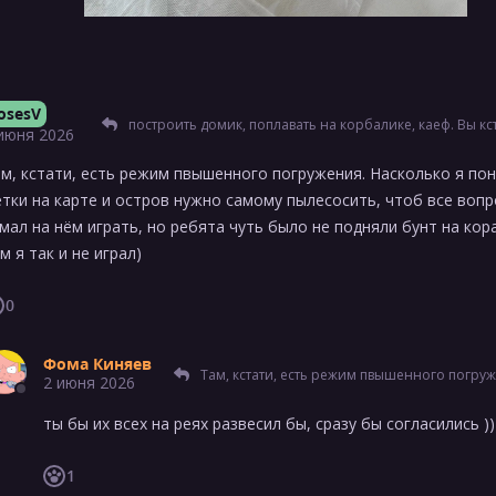
osesV
построить домик, поплавать на корбалике, каеф. Вы кстати играли не с
июня 2026
м, кстати, есть режим пвышенного погружения. Насколько я по
тки на карте и остров нужно самому пылесосить, чтоб все вопр
мал на нём играть, но ребята чуть было не подняли бунт на кор
м я так и не играл)
0
Фома Киняев
Там, кстати, есть режим пвышенного погружения. Насколько я понял, выключает метки на карте и остров нужно самом
2 июня 2026
ты бы их всех на реях развесил бы, сразу бы согласились ))
1