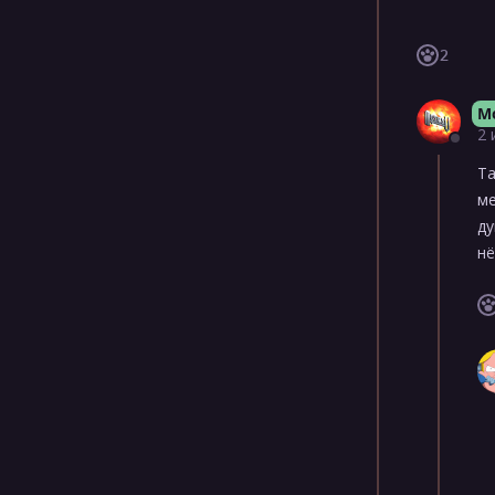
2
M
2 
Та
ме
ду
нё