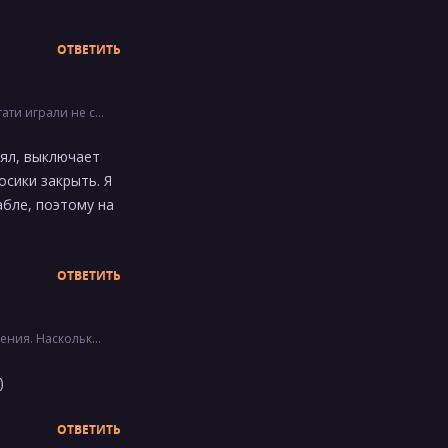
ОТВЕТИТЬ
 полным погружением.
нял, выключает
осики закрыть. Я
абле, поэтому на
ОТВЕТИТЬ
у пылесосить, чтоб все вопросики закры…
)
ОТВЕТИТЬ