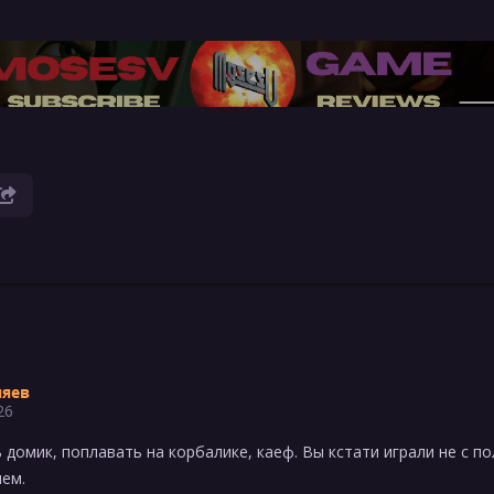
няев
26
 домик, поплавать на корбалике, каеф. Вы кстати играли не с п
ем.