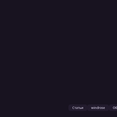
Статьи
windrose
Об