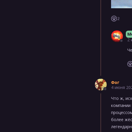
2
M
2 
Че
Фог
4 июня 20
Что ж, ис
компании 
процессом
более жёс
легендарн