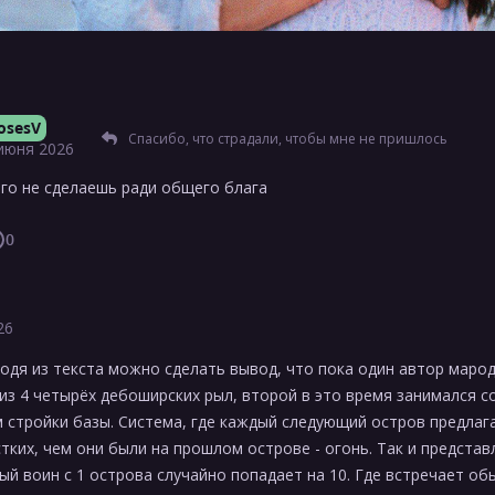
osesV
Спасибо, что страдали, чтобы мне не пришлось
июня 2026
го не сделаешь ради общего блага
0
26
ходя из текста можно сделать вывод, что пока один автор маро
из 4 четырёх дебоширских рыл, второй в это время занимался 
 стройки базы. Система, где каждый следующий остров предлаг
тких, чем они были на прошлом острове - огонь. Так и представ
ый воин с 1 острова случайно попадает на 10. Где встречает о