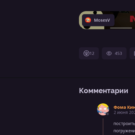
MosesV
12
453
Комментарии
Фома Ки
2 июня 20
построить
погружени