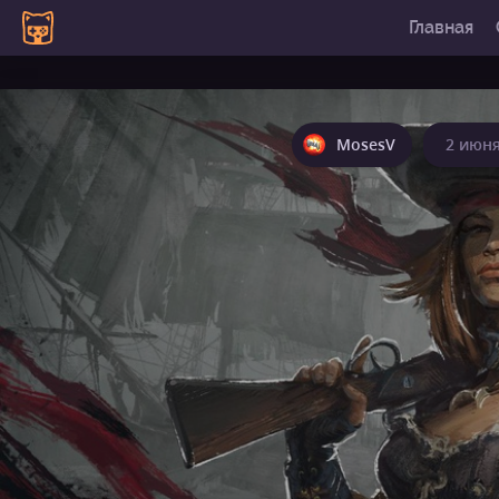
Главная
MosesV
2 июня