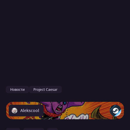
Новости
Project Caesar
Alekscool