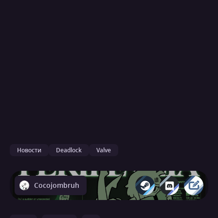
Новости
Deadlock
Valve
Cocojombruh