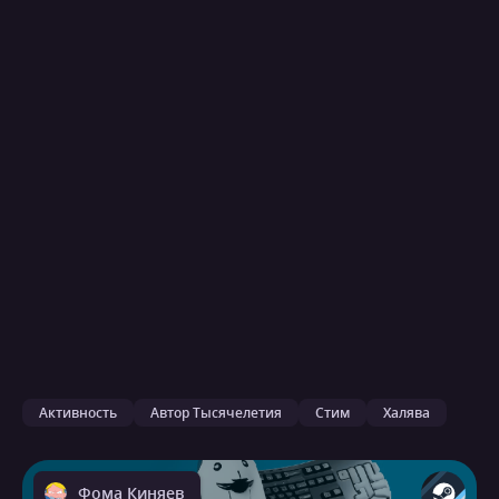
Активность
Автор Тысячелетия
Стим
Халява
Фома Киняев