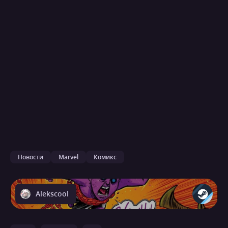
Новости
Marvel
Комикс
Alekscool