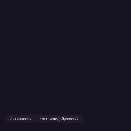
Активность
КострищеДайджест22