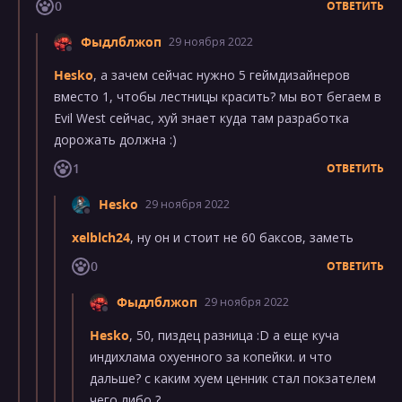
0
ОТВЕТИТЬ
Фыдлблжоп
29 ноября 2022
Hesko
, а зачем сейчас нужно 5 геймдизайнеров
вместо 1, чтобы лестницы красить? мы вот бегаем в
Evil West сейчас, хуй знает куда там разработка
дорожать должна :)
1
ОТВЕТИТЬ
Hesko
29 ноября 2022
xelblch24
, ну он и стоит не 60 баксов, заметь
0
ОТВЕТИТЬ
Фыдлблжоп
29 ноября 2022
Hesko
, 50, пиздец разница :D а еще куча
индихлама охуенного за копейки. и что
дальше? с каким хуем ценник стал покзателем
чего либо ?