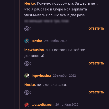
Hesko
, Конечно подорожала. За шесть лет,
что я работаю в Спере моя зарплата
увеличилась больше чем в два раза
но меньше чем в три, плак
0
ОТВЕТИТЬ
Hesko
29 ноября 2022
inpwbusina
, а ты остался на той же
должности?
0
ОТВЕТИТЬ
inpwbusina
29 ноября 2022
Hesko
, нет, левелапался.
0
ОТВЕТИТЬ
Фыдлблжоп
29 ноября 2022