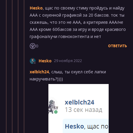
Hesko
, щас по своему стиму пройдусь и найду
ААА с охуенной графикой за 20 баксов. ток ты
скажешь, что это не ААА, а критериев ААА/не
ААА кроме 60баксов за игру и вроде красивого
графона/кучи говноконтента и нет
0
ОТВЕТИТЬ
Hesko
29 ноября 2022
xelblch24
, слыш, ты охуел себе лапки
накручивать?))))