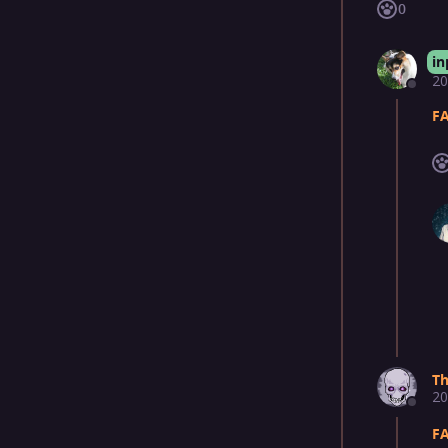
0
in
20
F
Th
20
F