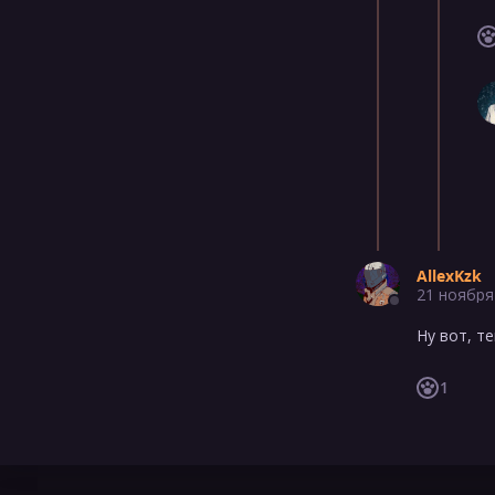
AllexKzk
21 ноября
Ну вот, т
1