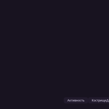
Активность
КострищеД