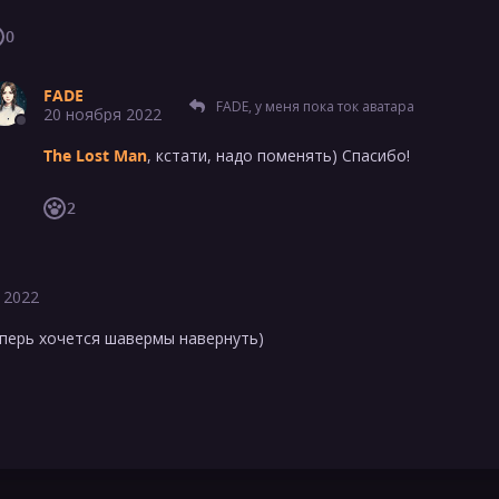
0
FADE
FADE, у меня пока ток аватара
20 ноября 2022
The Lost Man
, кстати, надо поменять) Спасибо!
2
 2022
еперь хочется шавермы навернуть)