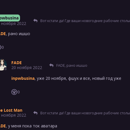
pwbusina
Вот кстати да! Где ваши новогодние рабочие столы
 ноября 2022
ADE
, рано ишшо
0
FADE
FADE, рано ишшо
20 ноября 2022
inpwbusina
, уже 20 ноября, фшух и все, новый год уже
0
e Lost Man
Вот кстати да! Где ваши новогодние рабочие столы
 ноября 2022
ADE
, у меня пока ток аватара