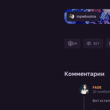
inpwbusina
24
821
Комментарии
FADE
20 ноября
Вот кстат