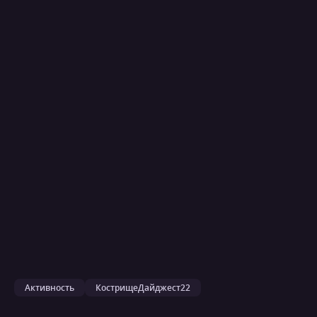
Активность
КострищеДайджест22