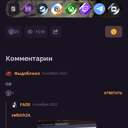
LaCoCoDrillo
20
1518
Комментарии
Фыдлблжоп
6 ноября 2022
tldr
1
ОТВЕТИТЬ
FADE
6 ноября 2022
xelblch24
,