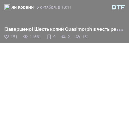
Ян Корвин
5 октября, в 13:11
[За
вершено] Шесть копий Quasimorph в честь релиза (Steam)
151
11661
9
2
161